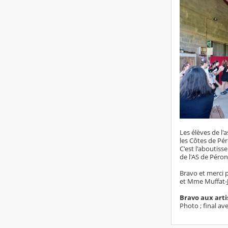
Les élèves de l'
les Côtes de Pé
C'est l'aboutiss
de l'AS de Péro
Bravo et merci 
et Mme Muffat-J
Bravo aux arti
Photo ; final av