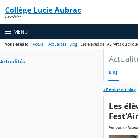
Panneau de gestion des cookies
Collège Lucie Aubrac
Menu de la rubrique
Contenu
Ceyzériat
MENU
Vous êtes ici :
Accueil
›
Actualités
›
Blog
›
Les élèves de l'AS "Arts du cirqu
Actualit
Actualités
Blog
‹
Retour au blog
Les élè
Fest'Ai
Par admin lucieau